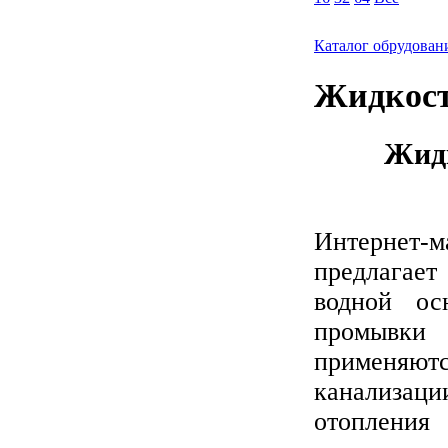
Каталог обрудован
Жидкост
Жидк
Интерне
предлагае
водной ос
промывки
применяют
канализа
отопления