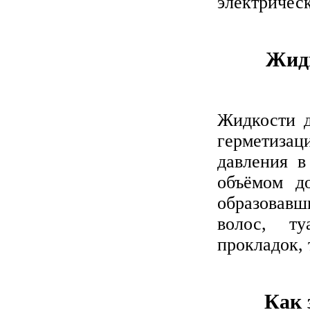
электричес
Жидк
Жидкости д
герметиза
давления в
объёмом д
образовав
волос, ту
прокладок, 
Как 