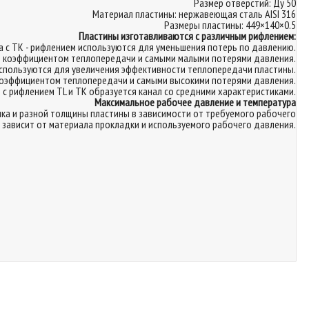
Размер отверстий: Ду 50
Материал пластины: нержавеющая сталь AISI 316
Размеры пластины: 449×140×0.5
Пластины изготавливаются с различным рифлением:
а с TK - рифлением используются для уменьшения потерь по давлению.
м коэффициентом теплопередачи и самыми малыми потерями давления.
 используются для увеличения эффективности теплопередачи пластины.
 коэффициентом теплопередачи и самыми высокими потерями давления.
с рифлением ТL и TK образуется канал со средними характеристиками.
Максимальное рабочее давление и температура
ка и разной толщины пластины в зависимости от требуемого рабочего
 зависит от материала прокладки и используемого рабочего давления.