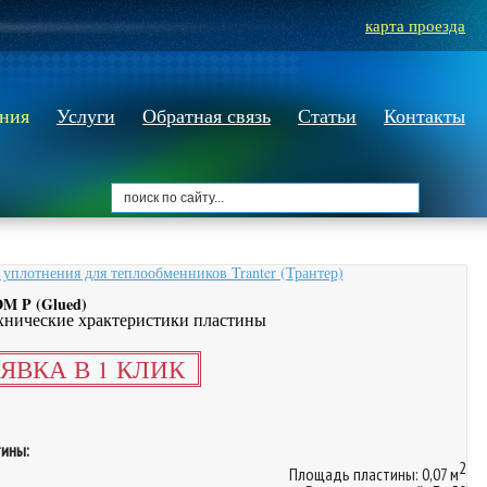
карта проезда
ания
Услуги
Обратная связь
Статьи
Контакты
уплотнения для теплообменников Tranter (Трантер)
M P (Glued)
хнические храктеристики пластины
ЯВКА В 1 КЛИК
ины:
2
Площадь пластины: 0,07 м