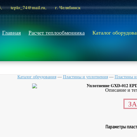
5,
teplo_74@mail.ru,
г. Челябинск
Главная
Расчет теплообменника
Каталог оборудов
Каталог обрудования
—
Пластины и уплотнения
—
Пластины и 
Уплотнение GXD-012 EPD
Описание и те
ЗА
Параметры пласт