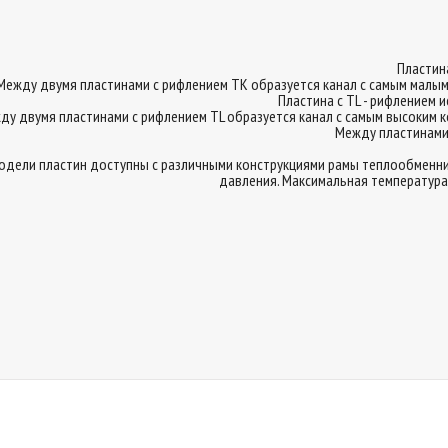
Пластин
Между двумя пластинами с рифлением ТK образуется канал с самым малы
Пластина с TL - рифлением
ду двумя пластинами с рифлением ТL образуется канал с самым высоким
Между пластинами 
одели пластин доступны с различными конструкциями рамы теплообменни
давления. Максимальная температура