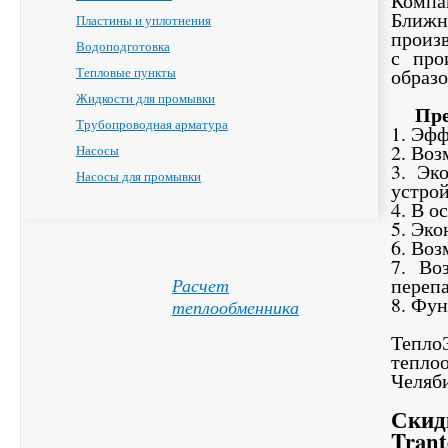
Компа
Ближн
Пластины и уплотнения
произ
Водоподготовка
с про
Тепловые пункты
образо
Жидкости для промывки
Пре
Трубопроводная арматура
1. Эфф
2. Во
Насосы
3. Эк
Насосы для промывки
устрой
4. В о
5. Эк
6. Воз
7. Во
перепа
Расчет
8. Фу
теплообменника
Тепло
тепло
Челяб
Скид
Tran