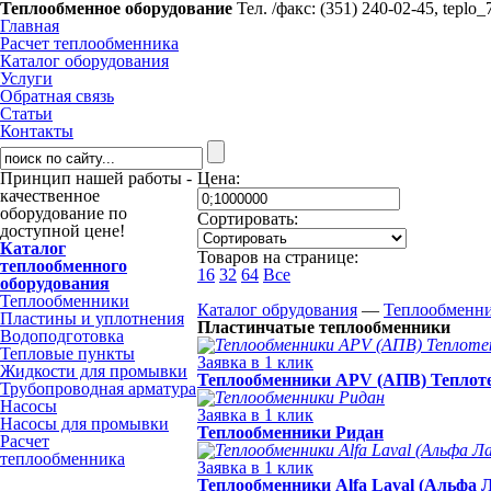
Теплообменное оборудование
Тел. /факс: (351) 240-02-45,
teplo_
Главная
Расчет теплообменника
Каталог оборудования
Услуги
Обратная связь
Статьи
Контакты
Принцип нашей работы -
Цена:
качественное
оборудование по
Сортировать:
доступной цене!
Каталог
Товаров на странице:
теплообменного
16
32
64
Все
оборудования
Теплообменники
Каталог обрудования
—
Теплообменн
Пластины и уплотнения
Пластинчатые теплообменники
Водоподготовка
Тепловые пункты
Заявка в 1 клик
Жидкости для промывки
Теплообменники APV (АПВ) Теплот
Трубопроводная арматура
Насосы
Заявка в 1 клик
Насосы для промывки
Теплообменники Ридан
Расчет
теплообменника
Заявка в 1 клик
Теплообменники Alfa Laval (Альфа 