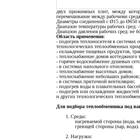
двух прижимных плит, между котор
перемешивание между рабочими средам
Диаметры соединений с Ø15 до Ø650 
Диапазон температуры рабочих сред: 
Диапазон давления рабочих сред: не б
Область применения
:
- подогрев теплоносителя в системах 
технологических теплообменных проц
- охлаждение пищевых продуктов, тра
- теплоснабжение домов коттеджного 
- горячее водоснабжение душевых сето
- в системах напольного отопления;
- теплоснабжение высотных домов;
- теплоснабжение небольших районов;
- в системах приточной вентиляции;
- подогрев воды в плавательных бассе
- подогрев или охлаждение жидкосте
и других технологических теплообмен
Для подбора теплообменника под ва
1. Среды:
нагреваемой стороны (вода, мо
греющей стороны (пар, вода).
2. Нагрузки: