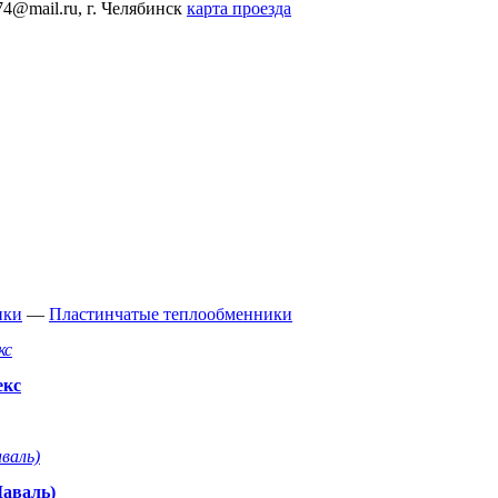
74@mail.ru,
г. Челябинск
карта проезда
ики
—
Пластинчатые теплообменники
екс
Лаваль)