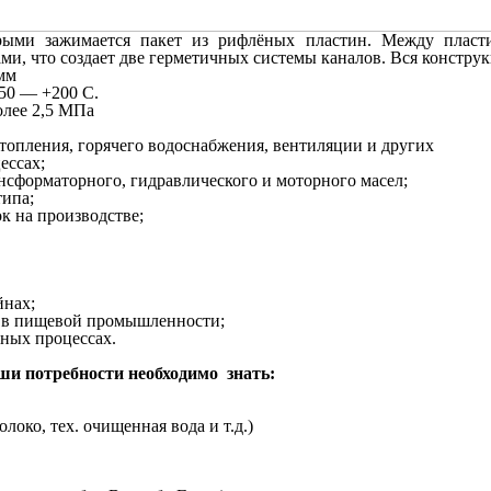
ыми зажимается пакет из рифлёных пластин. Между пласти
и, что создает две герметичных системы каналов. Вся конструк
мм
-50 — +200 С.
олее 2,5 МПа
отопления, горячего водоснабжения, вентиляции и других
ессах;
нсформаторного, гидравлического и моторного масел;
типа;
к на производстве;
йнах;
й в пищевой промышленности;
ных процессах.
ши потребности необходимо знать:
локо, тех. очищенная вода и т.д.)